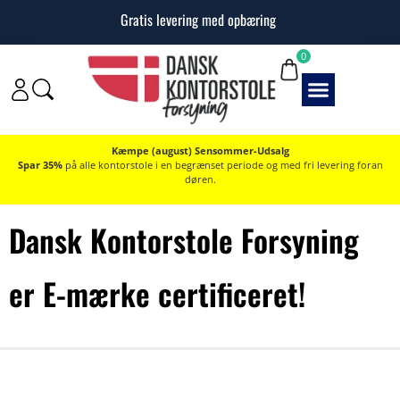
Gratis levering med opbæring
0
Kæmpe (august) Sensommer-Udsalg
Spar 35%
på alle kontorstole i en begrænset periode og med fri levering foran
døren.
Dansk Kontorstole Forsyning
er E-mærke certificeret!