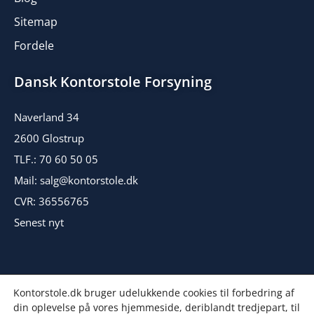
Sitemap
Fordele
Dansk Kontorstole Forsyning
Naverland 34
2600 Glostrup
TLF.: 70 60 50 05
Mail: salg@kontorstole.dk
CVR: 36556765
Senest nyt
Kontorstole.dk bruger udelukkende cookies til forbedring af
din oplevelse på vores hjemmeside, deriblandt tredjepart, til