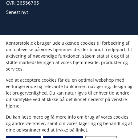
CVR: 36556765
Senest nyt
Kontorstole.dk bruger udelukkende cookies til forbedring af
din oplevelse på vores hjemmeside, deriblandt tredjepart, til
aktivering af nødvendige funktioner, såsom statistik og til at
støtte markedsføringen af vores hjemmeside, produkter og
services.
Ved at acceptere cookies får du en optimal webshop med
velfungerende og relevante funktioner, navigering, design og
let brugervenlighed. Du kan naturligvis til enhver tid ændre
dit samtykke ved at klikke på det ikonet nederst på venstre
hjørne.
Du kan læse mere og få mere info om brug af vores cookies
og andre værktøjer, samt om vores lagering og behandling af
dine oplysninger ved at trykke på linket.
© Copyright 2008 – 2026 | Dansk Kontorstole Forsyning
ApS.