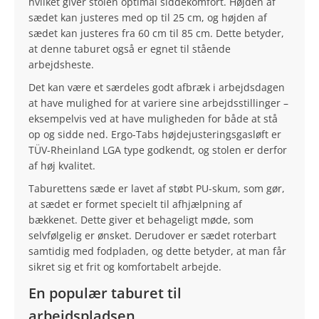
hvilket giver stolen optimal siddekomfort. Højden af
sædet kan justeres med op til 25 cm, og højden af
sædet kan justeres fra 60 cm til 85 cm. Dette betyder,
at denne taburet også er egnet til stående
arbejdsheste.
Det kan være et særdeles godt afbræk i arbejdsdagen
at have mulighed for at variere sine arbejdsstillinger –
eksempelvis ved at have muligheden for både at stå
op og sidde ned. Ergo-Tabs højdejusteringsgasløft er
TÜV-Rheinland LGA type godkendt, og stolen er derfor
af høj kvalitet.
Taburettens sæde er lavet af støbt PU-skum, som gør,
at sædet er formet specielt til afhjælpning af
bækkenet. Dette giver et behageligt møde, som
selvfølgelig er ønsket. Derudover er sædet roterbart
samtidig med fodpladen, og dette betyder, at man får
sikret sig et frit og komfortabelt arbejde.
En populær taburet til
arbejdspladsen