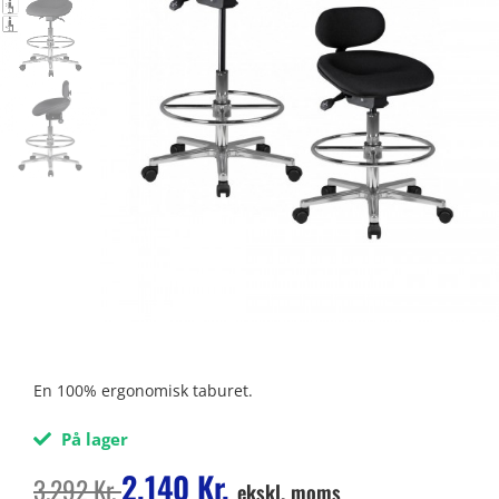
En 100% ergonomisk taburet.
På lager
2.140
Kr.
3.292
Kr.
ekskl. moms