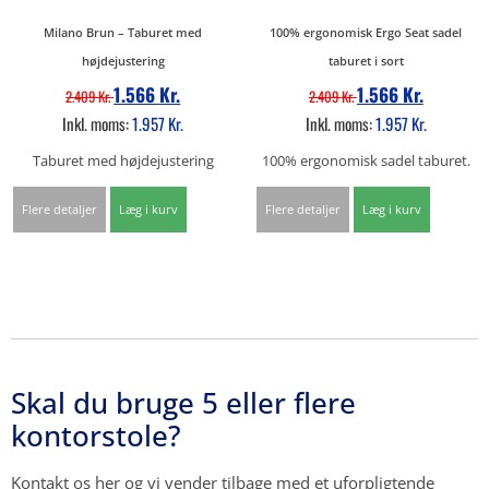
Milano Brun – Taburet med
100% ergonomisk Ergo Seat sadel
højdejustering
taburet i sort
1.566
Kr.
1.566
Kr.
2.409
Kr.
2.409
Kr.
Inkl. moms:
1.957
Kr.
Inkl. moms:
1.957
Kr.
Taburet med højdejustering
100% ergonomisk sadel taburet.
Flere detaljer
Læg i kurv
Flere detaljer
Læg i kurv
Skal du bruge 5 eller flere
kontorstole?
Kontakt os her og vi vender tilbage med et uforpligtende