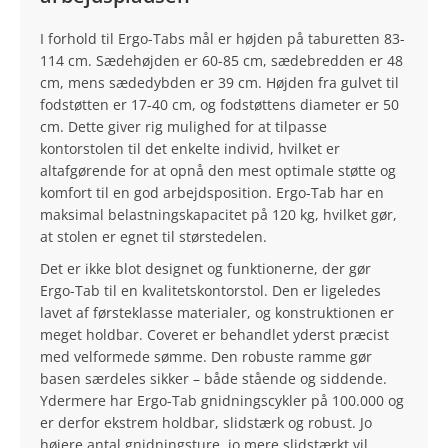
I forhold til Ergo-Tabs mål er højden på taburetten 83-
114 cm. Sædehøjden er 60-85 cm, sædebredden er 48
cm, mens sædedybden er 39 cm. Højden fra gulvet til
fodstøtten er 17-40 cm, og fodstøttens diameter er 50
cm. Dette giver rig mulighed for at tilpasse
kontorstolen til det enkelte individ, hvilket er
altafgørende for at opnå den mest optimale støtte og
komfort til en god arbejdsposition. Ergo-Tab har en
maksimal belastningskapacitet på 120 kg, hvilket gør,
at stolen er egnet til størstedelen.
Det er ikke blot designet og funktionerne, der gør
Ergo-Tab til en kvalitetskontorstol. Den er ligeledes
lavet af førsteklasse materialer, og konstruktionen er
meget holdbar. Coveret er behandlet yderst præcist
med velformede sømme. Den robuste ramme gør
basen særdeles sikker – både stående og siddende.
Ydermere har Ergo-Tab gnidningscykler på 100.000 og
er derfor ekstrem holdbar, slidstærk og robust. Jo
højere antal gnidningsture, jo mere slidstærkt vil