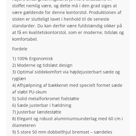
stoffet nemlig være, og dette må i den grad siges at
være gældende for denne kontorstol. Produktionen af
stolen er slutteligt lavet i henhold til de seneste
standarder. Du kan derfor være fuldstændig sikker på
at få en kvalitetskontorstol, som er moderne, tidsløs og
komfortabel.
Fordele
1) 100% Ergonomisk
2) Moderne og tidsløst design
3) Optimal siddekomfort via højdejusterbart sæde og
ryglæn
4) Afhjælpning af bækkenet med specielt formet sæde
af støbt PU-skum
5) Solid metalforkromet fodstøtte
6) Sæde justerbar i hældning
7) Justerbar lændestøtte
8) Elegant og robust aluminiumsunderlag med 60 cm i
diameteren
9) 5 store 50 mm dobbelthjul bremset – særdeles