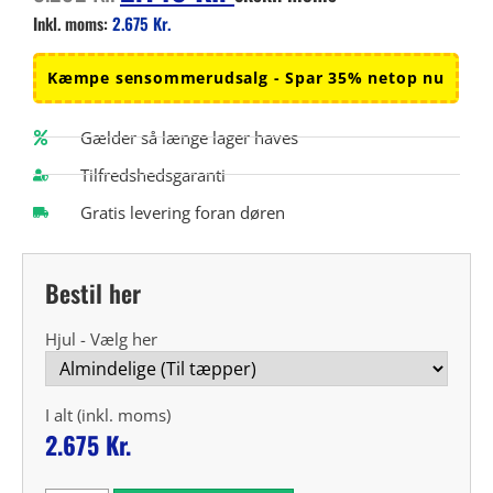
Inkl. moms:
2.675
Kr.
Kæmpe sensommerudsalg - Spar 35% netop nu
Gælder så længe lager haves
Tilfredshedsgaranti
Gratis levering foran døren
Bestil her
Hjul - Vælg her
I alt (inkl. moms)
2.675
Kr.