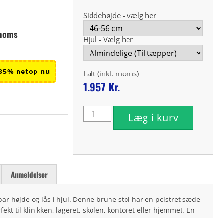
Siddehøjde - vælg her
 moms
Hjul - Vælg her
35% netop nu
I alt (inkl. moms)
1.957
Kr.
Læg i kurv
Anmeldelser
r højde og lås i hjul. Denne brune stol har en polstret sæde
ekt til klinikken, lageret, skolen, kontoret eller hjemmet. En