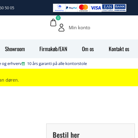
60 50 05
0
Min konto
Showroom
Firmakøb/EAN
Om os
Kontakt os
te og erhverv
10 års garanti på alle kontorstole
ran døren.
Bestil her