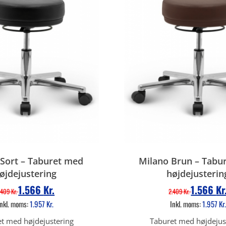
Sort – Taburet med
Milano Brun – Tabu
øjdejustering
højdejusterin
1.566
Kr.
1.566
Kr
.409
Kr.
2.409
Kr.
Inkl. moms:
1.957
Kr.
Inkl. moms:
1.957
Kr.
t med højdejustering
Taburet med højdejus