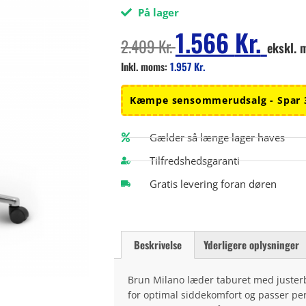
På lager
1.566
Kr.
2.409
Kr.
ekskl.
Inkl. moms:
1.957
Kr.
Kæmpe sensommerudsalg - Spar 
Gælder så længe lager haves
Tilfredshedsgaranti
Gratis levering foran døren
Beskrivelse
Yderligere oplysninger
Brun Milano læder taburet med justerba
for optimal siddekomfort og passer perf