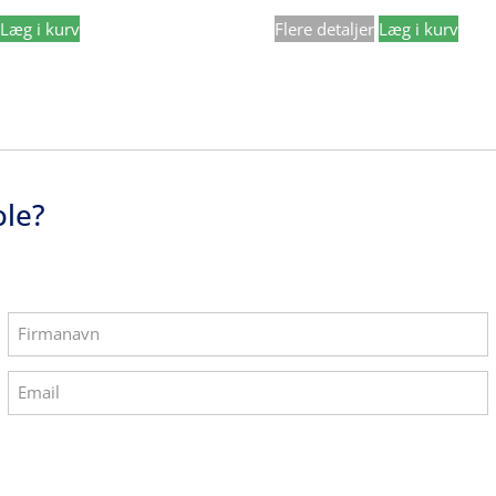
Læg i kurv
Flere detaljer
Læg i kurv
ole?