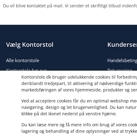
Du vil blive kontaktet på mail. Vi sender et skriftligt tilbud inde
Vælg Kontorstol
Kunderse
Alle kontorstole
Handelsbeting
Kontorstole høj ryg
Returnering
Kontorstole.dk bruger udelukkende cookies til forbedrin
Kontorstole lav ryg
Reklamation
deriblandt tredjepart, til aktivering af nødvendige funktio
markedsføringen af vores hjemmeside, produkter og ser
Chefstole
Blog
Kontorstole uden hjul
Sitemap
Ved at acceptere cookies får du en optimal webshop me
navigering, design og let brugervenlighed. Du kan naturl
Taburetter
Fordele
klikke på det ikonet nederst på venstre hjørne.
Du kan læse mere og få mere info om brug af vores cook
lagering og behandling af dine oplysninger ved at trykke