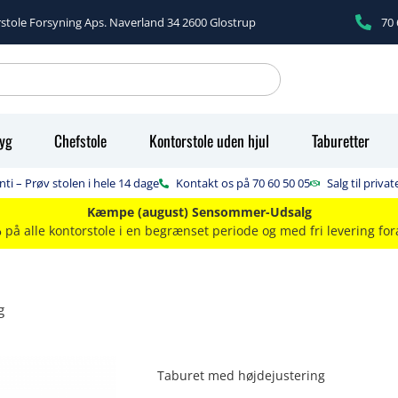
stole Forsyning Aps. Naverland 34 2600 Glostrup
70 
ryg
Chefstole
Kontorstole uden hjul
Taburetter
ti – Prøv stolen i hele 14 dage
Kontakt os på 70 60 50 05
Salg til priva
Kæmpe (august) Sensommer-Udsalg
%
på alle kontorstole i en begrænset periode og med fri levering fo
g
Taburet med højdejustering