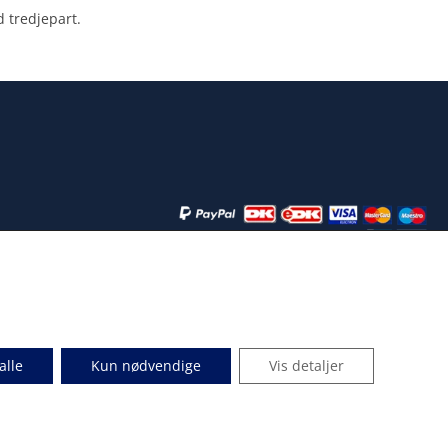
d tredjepart.
alle
Kun nødvendige
Vis detaljer