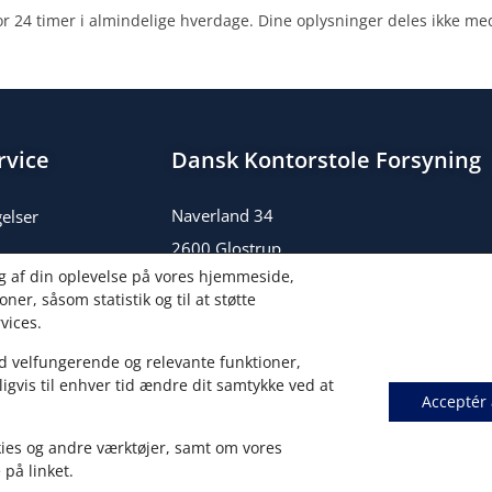
nfor 24 timer i almindelige hverdage. Dine oplysninger deles ikke me
rvice
Dansk Kontorstole Forsyning
Naverland 34
elser
2600 Glostrup
g af din oplevelse på vores hjemmeside,
TLF.: 70 60 50 05
ner, såsom statistik og til at støtte
Mail: salg@kontorstole.dk
vices.
CVR: 36556765
d velfungerende og relevante funktioner,
Senest nyt
igvis til enhver tid ændre dit samtykke ved at
Acceptér 
ies og andre værktøjer, samt om vores
 på linket.