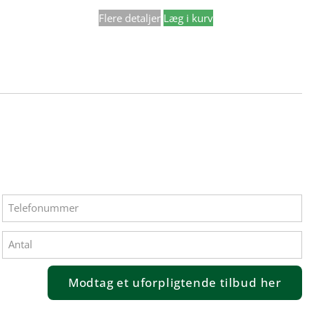
Flere detaljer
Læg i kurv
Modtag et uforpligtende tilbud her