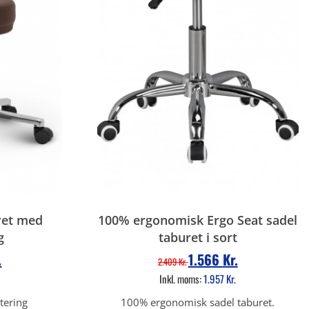
ret med
100% ergonomisk Ergo Seat sadel
g
taburet i sort
.
1.566
Kr.
2.409
Kr.
Inkl. moms:
1.957
Kr.
tering
100% ergonomisk sadel taburet.