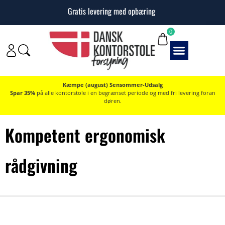
10 års garanti på alle kontorstole
Gratis levering med o
0
Kæmpe (august) Sensommer-Udsalg
Spar 35%
på alle kontorstole i en begrænset periode og med fri levering foran
døren.
Kompetent ergonomisk
rådgivning