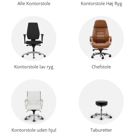
Alle Kontorstole
Kontorstole Høj Ryg
Kontorstole lav ryg
Chefstole
Kontorstole uden hjul
Taburetter