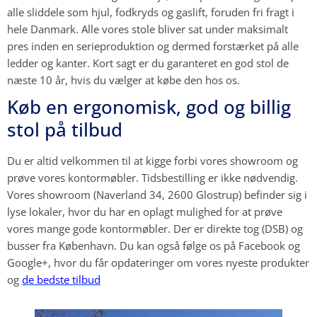
alle sliddele som hjul, fodkryds og gaslift, foruden fri fragt i
hele Danmark. Alle vores stole bliver sat under maksimalt
pres inden en serieproduktion og dermed forstærket på alle
ledder og kanter. Kort sagt er du garanteret en god stol de
næste 10 år, hvis du vælger at købe den hos os.
Køb en ergonomisk, god og billig
stol på tilbud
Du er altid velkommen til at kigge forbi vores showroom og
prøve vores kontormøbler. Tidsbestilling er ikke nødvendig.
Vores showroom (Naverland 34, 2600 Glostrup) befinder sig i
lyse lokaler, hvor du har en oplagt mulighed for at prøve
vores mange gode kontormøbler. Der er direkte tog (DSB) og
busser fra København. Du kan også følge os på Facebook og
Google+, hvor du får opdateringer om vores nyeste produkter
og
de bedste tilbud