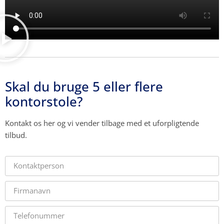
Skal du bruge 5 eller flere
kontorstole?
Kontakt os her og vi vender tilbage med et uforpligtende
tilbud.